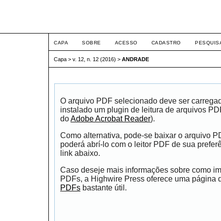
ETIC
CAPA
SOBRE
ACESSO
CADASTRO
PESQUIS
Capa
>
v. 12, n. 12 (2016)
>
ANDRADE
O arquivo PDF selecionado deve ser carrega
instalado um plugin de leitura de arquivos P
do
Adobe Acrobat Reader
).
Como alternativa, pode-se baixar o arquivo 
poderá abrí-lo com o leitor PDF de sua prefer
link abaixo.
Caso deseje mais informações sobre como impr
PDFs, a Highwire Press oferece uma página
PDFs
bastante útil.