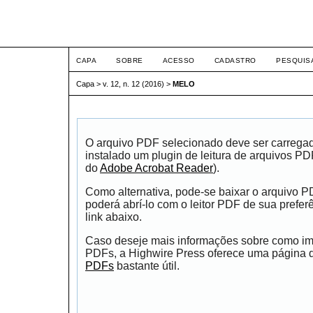
ETIC
CAPA
SOBRE
ACESSO
CADASTRO
PESQUIS
Capa
>
v. 12, n. 12 (2016)
>
MELO
O arquivo PDF selecionado deve ser carrega
instalado um plugin de leitura de arquivos P
do
Adobe Acrobat Reader
).
Como alternativa, pode-se baixar o arquivo 
poderá abrí-lo com o leitor PDF de sua prefer
link abaixo.
Caso deseje mais informações sobre como impr
PDFs, a Highwire Press oferece uma página
PDFs
bastante útil.