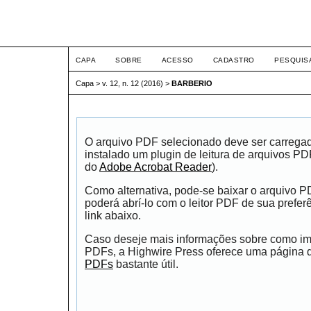
ETIC
CAPA
SOBRE
ACESSO
CADASTRO
PESQUIS
Capa
>
v. 12, n. 12 (2016)
>
BARBERIO
O arquivo PDF selecionado deve ser carrega
instalado um plugin de leitura de arquivos P
do
Adobe Acrobat Reader
).
Como alternativa, pode-se baixar o arquivo 
poderá abrí-lo com o leitor PDF de sua prefer
link abaixo.
Caso deseje mais informações sobre como impr
PDFs, a Highwire Press oferece uma página
PDFs
bastante útil.