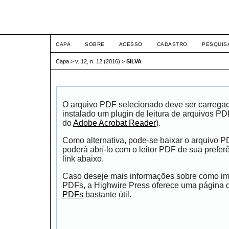
ETIC
CAPA
SOBRE
ACESSO
CADASTRO
PESQUIS
Capa
>
v. 12, n. 12 (2016)
>
SILVA
O arquivo PDF selecionado deve ser carrega
instalado um plugin de leitura de arquivos P
do
Adobe Acrobat Reader
).
Como alternativa, pode-se baixar o arquivo 
poderá abrí-lo com o leitor PDF de sua prefer
link abaixo.
Caso deseje mais informações sobre como impr
PDFs, a Highwire Press oferece uma página
PDFs
bastante útil.