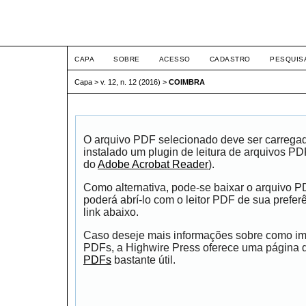
ETIC
CAPA
SOBRE
ACESSO
CADASTRO
PESQUIS
Capa
>
v. 12, n. 12 (2016)
>
COIMBRA
O arquivo PDF selecionado deve ser carrega
instalado um plugin de leitura de arquivos P
do
Adobe Acrobat Reader
).
Como alternativa, pode-se baixar o arquivo 
poderá abrí-lo com o leitor PDF de sua prefer
link abaixo.
Caso deseje mais informações sobre como impr
PDFs, a Highwire Press oferece uma página
PDFs
bastante útil.