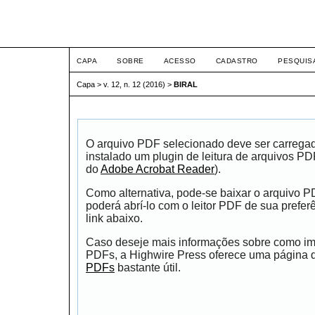
ETIC
CAPA
SOBRE
ACESSO
CADASTRO
PESQUIS
Capa
>
v. 12, n. 12 (2016)
>
BIRAL
O arquivo PDF selecionado deve ser carrega
instalado um plugin de leitura de arquivos P
do
Adobe Acrobat Reader
).
Como alternativa, pode-se baixar o arquivo 
poderá abrí-lo com o leitor PDF de sua prefer
link abaixo.
Caso deseje mais informações sobre como impr
PDFs, a Highwire Press oferece uma página
PDFs
bastante útil.