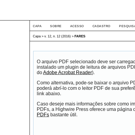
ETIC
CAPA
SOBRE
ACESSO
CADASTRO
PESQUIS
Capa
>
v. 12, n. 12 (2016)
>
FARES
O arquivo PDF selecionado deve ser carrega
instalado um plugin de leitura de arquivos P
do
Adobe Acrobat Reader
).
Como alternativa, pode-se baixar o arquivo 
poderá abrí-lo com o leitor PDF de sua prefer
link abaixo.
Caso deseje mais informações sobre como impr
PDFs, a Highwire Press oferece uma página
PDFs
bastante útil.