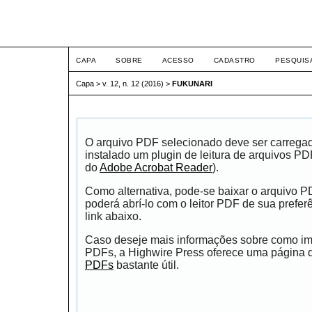
ETIC
CAPA
SOBRE
ACESSO
CADASTRO
PESQUIS
Capa
>
v. 12, n. 12 (2016)
>
FUKUNARI
O arquivo PDF selecionado deve ser carrega
instalado um plugin de leitura de arquivos P
do
Adobe Acrobat Reader
).
Como alternativa, pode-se baixar o arquivo 
poderá abrí-lo com o leitor PDF de sua prefer
link abaixo.
Caso deseje mais informações sobre como impr
PDFs, a Highwire Press oferece uma página
PDFs
bastante útil.