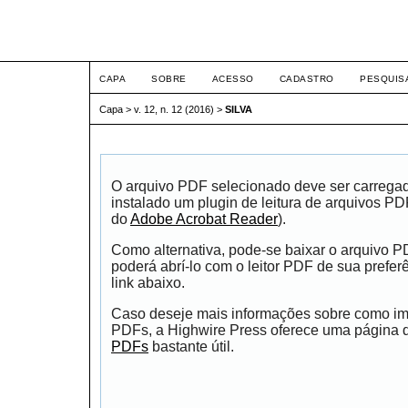
ETIC
CAPA
SOBRE
ACESSO
CADASTRO
PESQUIS
Capa
>
v. 12, n. 12 (2016)
>
SILVA
O arquivo PDF selecionado deve ser carrega
instalado um plugin de leitura de arquivos P
do
Adobe Acrobat Reader
).
Como alternativa, pode-se baixar o arquivo 
poderá abrí-lo com o leitor PDF de sua prefer
link abaixo.
Caso deseje mais informações sobre como impr
PDFs, a Highwire Press oferece uma página
PDFs
bastante útil.