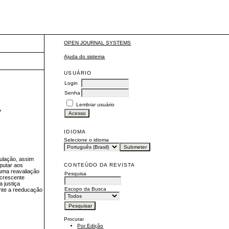
OPEN JOURNAL SYSTEMS
Ajuda do sistema
USUÁRIO
Login
Senha
L
Lembrar usuário
IDIOMA
Selecione o idioma
pulação, assim
CONTEÚDO DA REVISTA
mputar aos
a uma reavaliação
Pesquisa
 crescente
a justiça
Escopo da Busca
ente a reeducação
Procurar
Por Edição