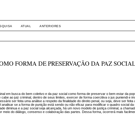
SQUISA
ATUAL
ANTERIORES
COMO FORMA DE PRESERVAÇÃO DA PAZ SOCIA
riminal em busca do bem coletivo e da paz social como forma de preservar o bem estar da po
abe ao juiz criminal, dentro de seus limites, exercer de forma coercitiva o jus puniendi e i
sário ser feita uma análise a respeito da finalidade do direito penal, ou seja, deve ser feit
analisar se a forma de punição está sendo ou não eficaz para modificar o quadro social da
dade diminua e a paz social seja alcançada, há um novo modelo de justiça criminal, a chamad
o por meio do diálogo, consenso e colaboração das partes. Dessa forma, ocorrerá mais facilm