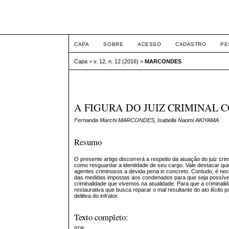
ETIC
CAPA
SOBRE
ACESSO
CADASTRO
PE
Capa
>
v. 12, n. 12 (2016)
>
MARCONDES
A FIGURA DO JUIZ CRIMINAL 
Fernanda Marchi MARCONDES, Isabella Naomi AKIYAMA
Resumo
O presente artigo discorrerá a respeito da atuação do juiz c
como resguardar a identidade de seu cargo. Vale destacar que c
agentes criminosos a devida pena in concreto. Contudo, é neces
das medidas impostas aos condenados para que seja possível 
criminalidade que vivemos na atualidade. Para que a criminali
restaurativa que busca reparar o mal resultante do ato ilícit
delitiva do infrator.
Texto completo:
PDF