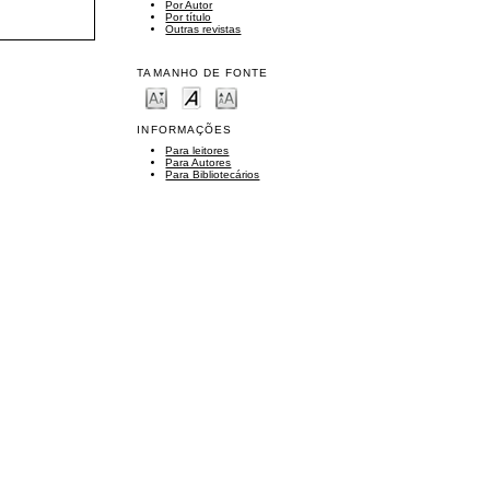
Por Autor
Por título
Outras revistas
TAMANHO DE FONTE
INFORMAÇÕES
Para leitores
Para Autores
Para Bibliotecários