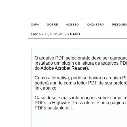
ETIC
CAPA
SOBRE
ACESSO
CADASTRO
PESQUIS
Capa
>
v. 12, n. 12 (2016)
>
GAGO
O arquivo PDF selecionado deve ser carrega
instalado um plugin de leitura de arquivos P
do
Adobe Acrobat Reader
).
Como alternativa, pode-se baixar o arquivo 
poderá abrí-lo com o leitor PDF de sua prefer
link abaixo.
Caso deseje mais informações sobre como impr
PDFs, a Highwire Press oferece uma página
PDFs
bastante útil.