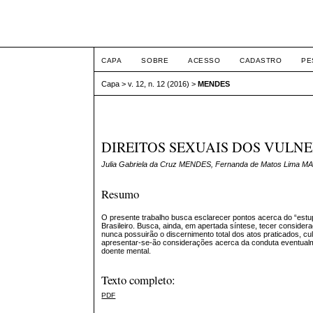
ETIC
CAPA
SOBRE
ACESSO
CADASTRO
PE
Capa
>
v. 12, n. 12 (2016)
>
MENDES
DIREITOS SEXUAIS DOS VULN
Julia Gabriela da Cruz MENDES, Fernanda de Matos Lima M
Resumo
O presente trabalho busca esclarecer pontos acerca do “estupr
Brasileiro. Busca, ainda, em apertada síntese, tecer conside
nunca possuirão o discernimento total dos atos praticados, cul
apresentar-se-ão considerações acerca da conduta eventualm
doente mental.
Texto completo:
PDF