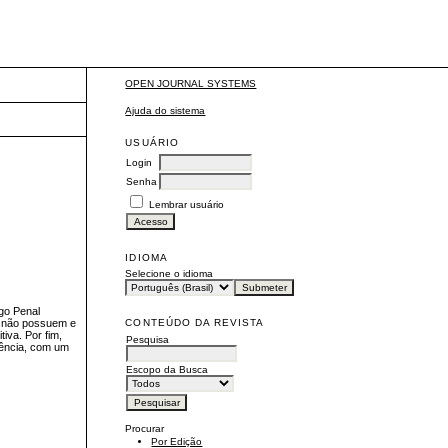
OPEN JOURNAL SYSTEMS
Ajuda do sistema
USUÁRIO
Login
Senha
Lembrar usuário
IDIOMA
Selecione o idioma
igo Penal
CONTEÚDO DA REVISTA
a, não possuem e
iva. Por fim,
Pesquisa
iência, com um
Escopo da Busca
Procurar
Por Edição