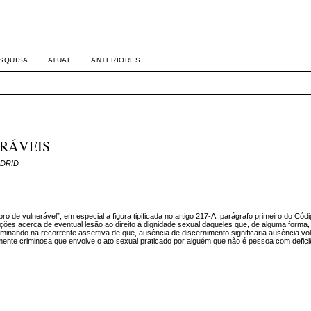
SQUISA
ATUAL
ANTERIORES
ERÁVEIS
ADRID
o de vulnerável”, em especial a figura tipificada no artigo 217-A, parágrafo primeiro do Cód
rações acerca de eventual lesão ao direito à dignidade sexual daqueles que, de alguma form
minando na recorrente assertiva de que, ausência de discernimento significaria ausência volit
ente criminosa que envolve o ato sexual praticado por alguém que não é pessoa com defic