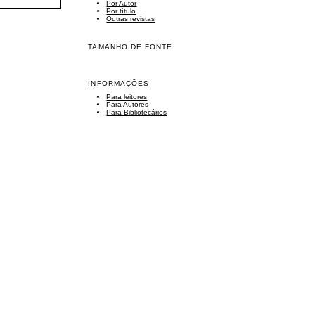
Por Autor
Por título
Outras revistas
TAMANHO DE FONTE
INFORMAÇÕES
Para leitores
Para Autores
Para Bibliotecários