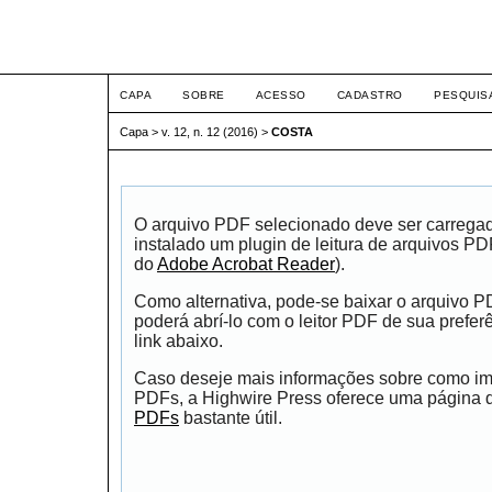
ETIC
CAPA
SOBRE
ACESSO
CADASTRO
PESQUIS
Capa
>
v. 12, n. 12 (2016)
>
COSTA
O arquivo PDF selecionado deve ser carrega
instalado um plugin de leitura de arquivos P
do
Adobe Acrobat Reader
).
Como alternativa, pode-se baixar o arquivo 
poderá abrí-lo com o leitor PDF de sua prefer
link abaixo.
Caso deseje mais informações sobre como impr
PDFs, a Highwire Press oferece uma página
PDFs
bastante útil.