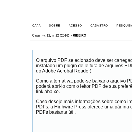
ETIC
CAPA
SOBRE
ACESSO
CADASTRO
PESQUIS
Capa
>
v. 12, n. 12 (2016)
>
RIBEIRO
O arquivo PDF selecionado deve ser carrega
instalado um plugin de leitura de arquivos P
do
Adobe Acrobat Reader
).
Como alternativa, pode-se baixar o arquivo 
poderá abrí-lo com o leitor PDF de sua prefer
link abaixo.
Caso deseje mais informações sobre como impr
PDFs, a Highwire Press oferece uma página
PDFs
bastante útil.