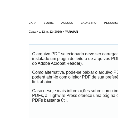
ETIC
CAPA
SOBRE
ACESSO
CADASTRO
PESQUIS
Capa
>
v. 12, n. 12 (2016)
>
YARAIAN
O arquivo PDF selecionado deve ser carrega
instalado um plugin de leitura de arquivos P
do
Adobe Acrobat Reader
).
Como alternativa, pode-se baixar o arquivo 
poderá abrí-lo com o leitor PDF de sua prefer
link abaixo.
Caso deseje mais informações sobre como impr
PDFs, a Highwire Press oferece uma página
PDFs
bastante útil.