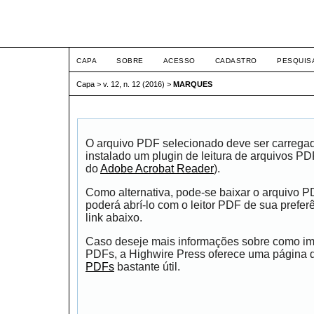
ETIC
CAPA
SOBRE
ACESSO
CADASTRO
PESQUIS
Capa
>
v. 12, n. 12 (2016)
>
MARQUES
O arquivo PDF selecionado deve ser carrega
instalado um plugin de leitura de arquivos P
do
Adobe Acrobat Reader
).
Como alternativa, pode-se baixar o arquivo 
poderá abrí-lo com o leitor PDF de sua prefer
link abaixo.
Caso deseje mais informações sobre como impr
PDFs, a Highwire Press oferece uma página
PDFs
bastante útil.