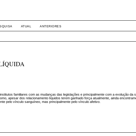
SQUISA
ATUAL
ANTERIORES
LÍQUIDA
 institutos familiares com as mudanças das legislações e principalmente com a evolução da 
o, apesar dos relacionamento líquidos terem ganhado força atualmente, ainda encontramo
te pelo vínculo sanguíneo, mas principalmente pelo vínculo afetivo.