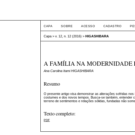
ETIC
CAPA
SOBRE
ACESSO
CADASTRO
PE
Capa
>
v. 12, n. 12 (2016)
>
HIGASHIBARA
A FAMÍLIA NA MODERNIDADE 
Ana Carolina Itami HIGASHIBARA
Resumo
O presente artigo visa demonstrar as alterações sofridas nos
costumes e dos novos tempos. Busca-se também, entender com
terreno de sentimentos e relações sólidas, fundadas não somen
Texto completo:
PDF