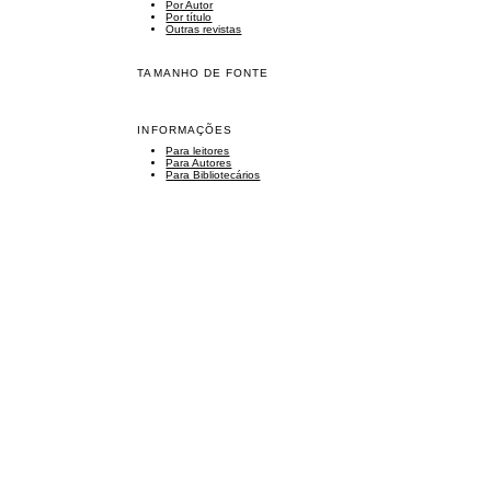
Por Autor
Por título
Outras revistas
TAMANHO DE FONTE
INFORMAÇÕES
Para leitores
Para Autores
Para Bibliotecários