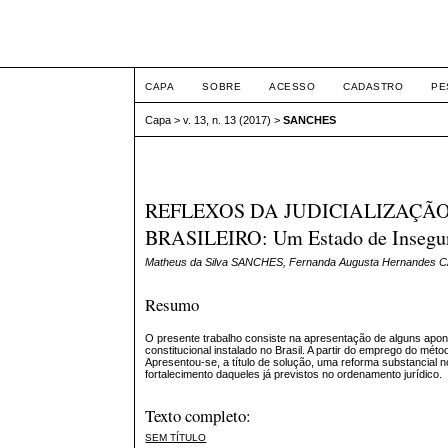
ETIC
CAPA
SOBRE
ACESSO
CADASTRO
PE
Capa
>
v. 13, n. 13 (2017)
>
SANCHES
REFLEXOS DA JUDICIALIZAÇÃ
BRASILEIRO: Um Estado de Insegur
Matheus da Silva SANCHES, Fernanda Augusta Hernande
Resumo
O presente trabalho consiste na apresentação de alguns apon
constitucional instalado no Brasil. A partir do emprego do mét
Apresentou-se, a título de solução, uma reforma substancial 
fortalecimento daqueles já previstos no ordenamento jurídico.
Texto completo:
SEM TÍTULO