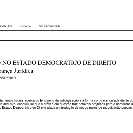
SQUISA
ATUAL
ANTERIORES
O NO ESTADO DEMOCRÁTICO DE DIREITO
ança Jurídica
s CARRENHO
tamentos iniciais acerca do fenômeno da judicialização e a forma como é encarada diante d
odo dedutivo, concluiu-se que a prática em questão traz notáveis prejuízos para a democracia 
no Estado Democrático de Direito aliada à introdução de novos meios de participação popula