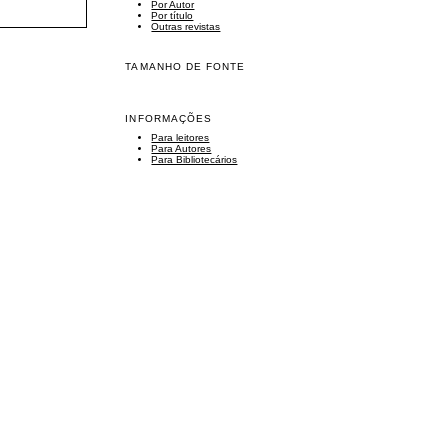
Por Autor
Por título
Outras revistas
TAMANHO DE FONTE
INFORMAÇÕES
Para leitores
Para Autores
Para Bibliotecários