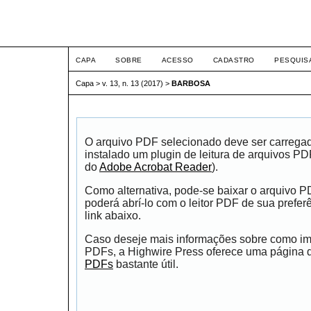
ETIC
CAPA
SOBRE
ACESSO
CADASTRO
PESQUIS
Capa
>
v. 13, n. 13 (2017)
>
BARBOSA
O arquivo PDF selecionado deve ser carrega
instalado um plugin de leitura de arquivos P
do
Adobe Acrobat Reader
).
Como alternativa, pode-se baixar o arquivo 
poderá abrí-lo com o leitor PDF de sua prefer
link abaixo.
Caso deseje mais informações sobre como impr
PDFs, a Highwire Press oferece uma página
PDFs
bastante útil.