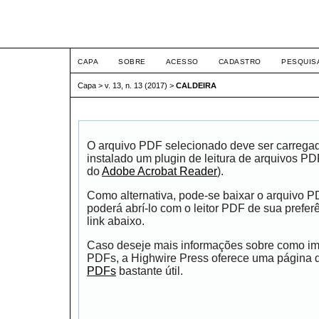
ETIC
CAPA
SOBRE
ACESSO
CADASTRO
PESQUIS
Capa
>
v. 13, n. 13 (2017)
>
CALDEIRA
O arquivo PDF selecionado deve ser carrega
instalado um plugin de leitura de arquivos P
do
Adobe Acrobat Reader
).
Como alternativa, pode-se baixar o arquivo 
poderá abrí-lo com o leitor PDF de sua prefer
link abaixo.
Caso deseje mais informações sobre como impr
PDFs, a Highwire Press oferece uma página
PDFs
bastante útil.