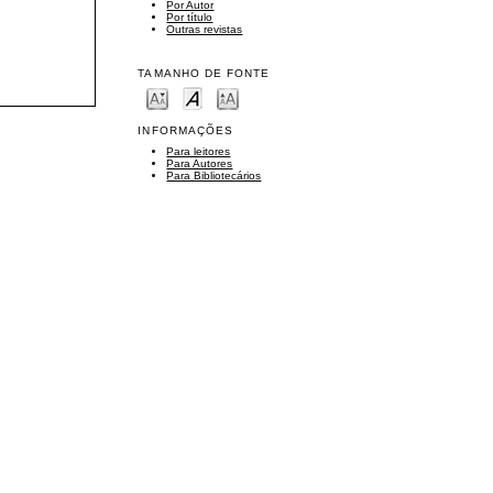
Por Autor
Por título
Outras revistas
TAMANHO DE FONTE
INFORMAÇÕES
Para leitores
Para Autores
Para Bibliotecários