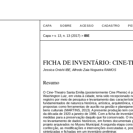
ETIC
CAPA
SOBRE
ACESSO
CADASTRO
PE
Capa
>
v. 13, n. 13 (2017)
>
IBE
FICHA DE INVENTÁRIO: CINE-
Jessica Onishi IBE, Alfredo Zaia Nogueira RAMOS
Resumo
O Cine-Theatro Santa Emília (posteriormente Cine Phenix) é pa
Washington Luiz, em visita à cidade, teria sido recepcionado n
registro por meio de pesquisa e levantamento das característi
fundamentados de natureza histórica, artística, arquitetônica,
propostas como ferramentas de auxílio na gestão e planejamen
bens culturais (MARTINS, 2013). A presente produção tem como
da década de 1920 a janeiro de 1986. Com a ficha de inventári
medidas para a preservação daquilo que foi conservado. O inve
no levantamento de dados históricos, em fontes documentais p
projeto arquivados no Museu Municipal. A segunda etapa cons
confecção, as modificações e intervenções executadas e, poste
sintetizadas e fichadas em um inventário preliminar.