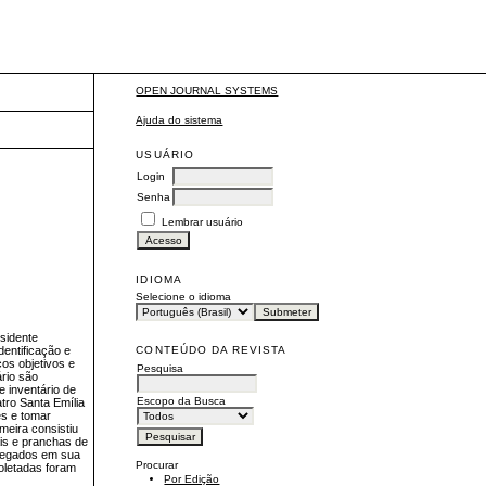
OPEN JOURNAL SYSTEMS
Ajuda do sistema
USUÁRIO
Login
Senha
Lembrar usuário
IDIOMA
Selecione o idioma
esidente
CONTEÚDO DA REVISTA
dentificação e
cos objetivos e
Pesquisa
ário são
 inventário de
Escopo da Busca
tro Santa Emília
es e tomar
meira consistiu
ais e pranchas de
pregados em sua
Procurar
coletadas foram
Por Edição