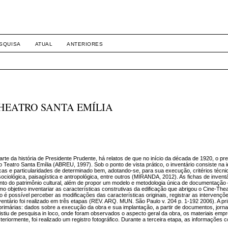
SQUISA
ATUAL
ANTERIORES
THEATRO SANTA EMÍLIA
rte da história de Presidente Prudente, há relatos de que no início da década de 1920, o pr
o Teatro Santa Emília (ABREU, 1997). Sob o ponto de vista prático, o inventário consiste na i
cas e particularidades de determinado bem, adotando-se, para sua execução, critérios técni
 sociológica, paisagística e antropológica, entre outros (MIRANDA, 2012). As fichas de invent
to do patrimônio cultural, além de propor um modelo e metodologia única de documentação e
 objetivo inventariar as características construtivas da edificação que abrigou o Cine-Thea
o é possível perceber as modificações das características originais, registrar as intervençõ
ntário foi realizado em três etapas (REV. ARQ. MUN. São Paulo v. 204 p. 1-192 2006). A pri
rimárias: dados sobre a execução da obra e sua implantação, a partir de documentos, jorn
istiu de pesquisa in loco, onde foram observados o aspecto geral da obra, os materiais em
riormente, foi realizado um registro fotográfico. Durante a terceira etapa, as informações 