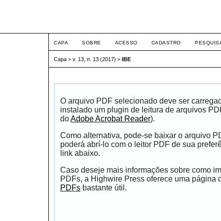
ETIC
CAPA
SOBRE
ACESSO
CADASTRO
PESQUIS
Capa
>
v. 13, n. 13 (2017)
>
IBE
O arquivo PDF selecionado deve ser carrega
instalado um plugin de leitura de arquivos P
do
Adobe Acrobat Reader
).
Como alternativa, pode-se baixar o arquivo 
poderá abrí-lo com o leitor PDF de sua prefer
link abaixo.
Caso deseje mais informações sobre como impr
PDFs, a Highwire Press oferece uma página
PDFs
bastante útil.