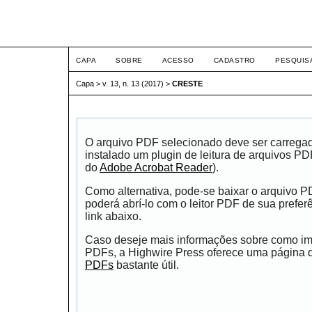
ETIC
CAPA
SOBRE
ACESSO
CADASTRO
PESQUIS
Capa
>
v. 13, n. 13 (2017)
>
CRESTE
O arquivo PDF selecionado deve ser carrega
instalado um plugin de leitura de arquivos P
do
Adobe Acrobat Reader
).
Como alternativa, pode-se baixar o arquivo 
poderá abrí-lo com o leitor PDF de sua prefer
link abaixo.
Caso deseje mais informações sobre como impr
PDFs, a Highwire Press oferece uma página
PDFs
bastante útil.