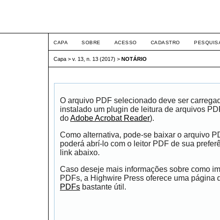
ETIC
CAPA
SOBRE
ACESSO
CADASTRO
PESQUIS
Capa
>
v. 13, n. 13 (2017)
>
NOTÁRIO
O arquivo PDF selecionado deve ser carrega
instalado um plugin de leitura de arquivos P
do
Adobe Acrobat Reader
).
Como alternativa, pode-se baixar o arquivo 
poderá abrí-lo com o leitor PDF de sua prefer
link abaixo.
Caso deseje mais informações sobre como impr
PDFs, a Highwire Press oferece uma página
PDFs
bastante útil.