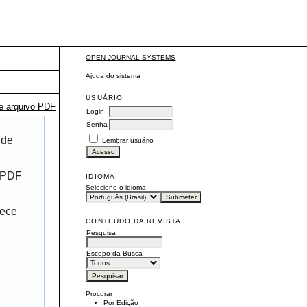
OPEN JOURNAL SYSTEMS
Ajuda do sistema
USUÁRIO
te arquivo PDF
Login
Senha
 de
Lembrar usuário
r PDF
IDIOMA
Selecione o idioma
rece
CONTEÚDO DA REVISTA
Pesquisa
Escopo da Busca
Procurar
Por Edição