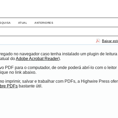
SQUISA
ATUAL
ANTERIORES
Baixar es
egado no navegador caso tenha instalado um plugin de leitura
atual do
Adobe Acrobat Reader
).
ivo PDF para o computador, de onde poderá abrí-lo com o leito
ique no link abaixo.
 imprimir, salvar e trabalhar com PDFs, a Highwire Press ofe
obre PDFs
bastante útil.