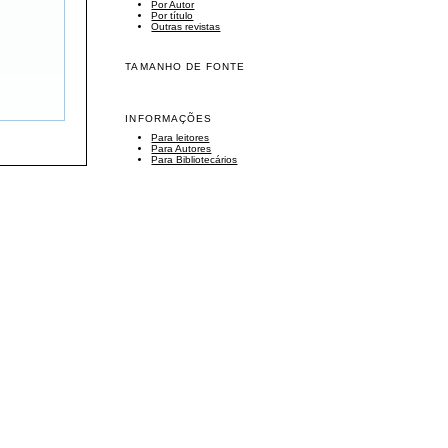
Por Autor
Por título
Outras revistas
TAMANHO DE FONTE
INFORMAÇÕES
Para leitores
Para Autores
Para Bibliotecários