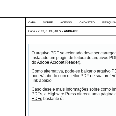
ETIC
CAPA
SOBRE
ACESSO
CADASTRO
PESQUIS
Capa
>
v. 13, n. 13 (2017)
>
ANDRADE
O arquivo PDF selecionado deve ser carrega
instalado um plugin de leitura de arquivos P
do
Adobe Acrobat Reader
).
Como alternativa, pode-se baixar o arquivo 
poderá abrí-lo com o leitor PDF de sua prefer
link abaixo.
Caso deseje mais informações sobre como impr
PDFs, a Highwire Press oferece uma página
PDFs
bastante útil.