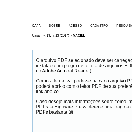
ETIC
CAPA
SOBRE
ACESSO
CADASTRO
PESQUIS
Capa
>
v. 13, n. 13 (2017)
>
MACIEL
O arquivo PDF selecionado deve ser carrega
instalado um plugin de leitura de arquivos P
do
Adobe Acrobat Reader
).
Como alternativa, pode-se baixar o arquivo 
poderá abrí-lo com o leitor PDF de sua prefer
link abaixo.
Caso deseje mais informações sobre como impr
PDFs, a Highwire Press oferece uma página
PDFs
bastante útil.