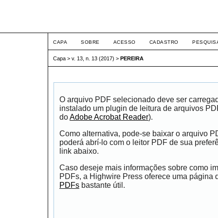
ETIC
CAPA
SOBRE
ACESSO
CADASTRO
PESQUIS
Capa
>
v. 13, n. 13 (2017)
>
PEREIRA
O arquivo PDF selecionado deve ser carrega
instalado um plugin de leitura de arquivos P
do
Adobe Acrobat Reader
).
Como alternativa, pode-se baixar o arquivo 
poderá abrí-lo com o leitor PDF de sua prefer
link abaixo.
Caso deseje mais informações sobre como impr
PDFs, a Highwire Press oferece uma página
PDFs
bastante útil.