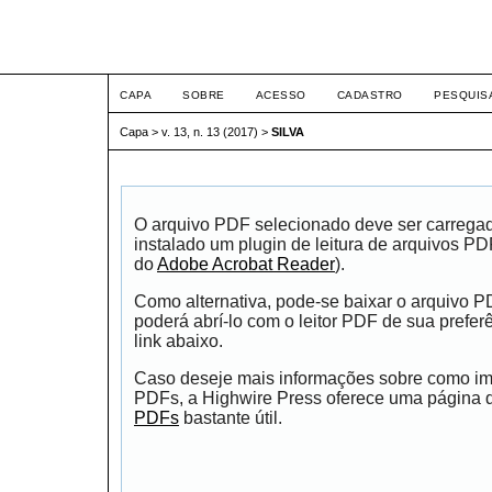
ETIC
CAPA
SOBRE
ACESSO
CADASTRO
PESQUIS
Capa
>
v. 13, n. 13 (2017)
>
SILVA
O arquivo PDF selecionado deve ser carrega
instalado um plugin de leitura de arquivos P
do
Adobe Acrobat Reader
).
Como alternativa, pode-se baixar o arquivo 
poderá abrí-lo com o leitor PDF de sua prefer
link abaixo.
Caso deseje mais informações sobre como impr
PDFs, a Highwire Press oferece uma página
PDFs
bastante útil.