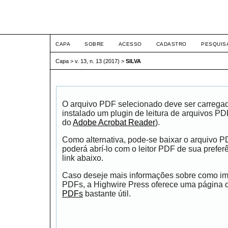
ETIC
CAPA
SOBRE
ACESSO
CADASTRO
PESQUIS
Capa
>
v. 13, n. 13 (2017)
>
SILVA
O arquivo PDF selecionado deve ser carrega
instalado um plugin de leitura de arquivos P
do
Adobe Acrobat Reader
).
Como alternativa, pode-se baixar o arquivo 
poderá abrí-lo com o leitor PDF de sua prefer
link abaixo.
Caso deseje mais informações sobre como impr
PDFs, a Highwire Press oferece uma página
PDFs
bastante útil.