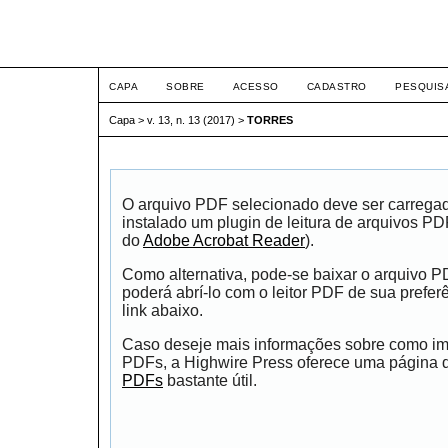
ETIC
CAPA
SOBRE
ACESSO
CADASTRO
PESQUIS
Capa
>
v. 13, n. 13 (2017)
>
TORRES
O arquivo PDF selecionado deve ser carrega
instalado um plugin de leitura de arquivos P
do
Adobe Acrobat Reader
).
Como alternativa, pode-se baixar o arquivo 
poderá abrí-lo com o leitor PDF de sua prefer
link abaixo.
Caso deseje mais informações sobre como impr
PDFs, a Highwire Press oferece uma página
PDFs
bastante útil.