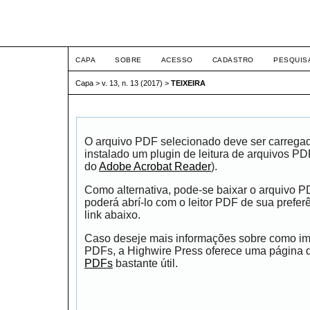
ETIC
CAPA
SOBRE
ACESSO
CADASTRO
PESQUIS
Capa
>
v. 13, n. 13 (2017)
>
TEIXEIRA
O arquivo PDF selecionado deve ser carrega
instalado um plugin de leitura de arquivos P
do
Adobe Acrobat Reader
).
Como alternativa, pode-se baixar o arquivo 
poderá abrí-lo com o leitor PDF de sua prefer
link abaixo.
Caso deseje mais informações sobre como impr
PDFs, a Highwire Press oferece uma página
PDFs
bastante útil.