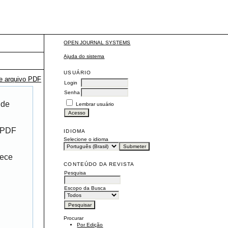
OPEN JOURNAL SYSTEMS
Ajuda do sistema
USUÁRIO
te arquivo PDF
Login
Senha
 de
Lembrar usuário
r PDF
IDIOMA
Selecione o idioma
rece
CONTEÚDO DA REVISTA
Pesquisa
Escopo da Busca
Procurar
Por Edição