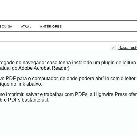
SQUISA
ATUAL
ANTERIORES
Baixar es
egado no navegador caso tenha instalado um plugin de leitura
atual do
Adobe Acrobat Reader
).
ivo PDF para o computador, de onde poderá abrí-lo com o leito
ique no link abaixo.
 imprimir, salvar e trabalhar com PDFs, a Highwire Press ofe
obre PDFs
bastante útil.