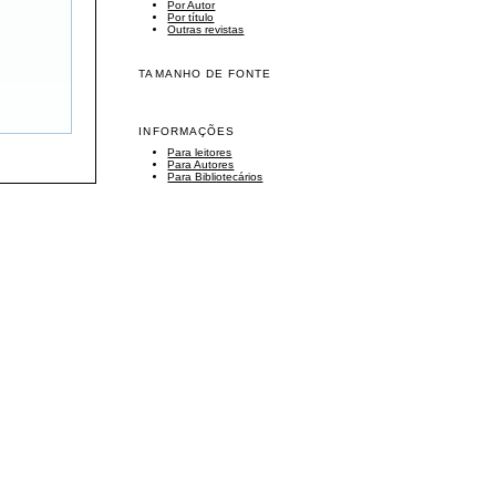
Por Autor
Por título
Outras revistas
TAMANHO DE FONTE
INFORMAÇÕES
Para leitores
Para Autores
Para Bibliotecários