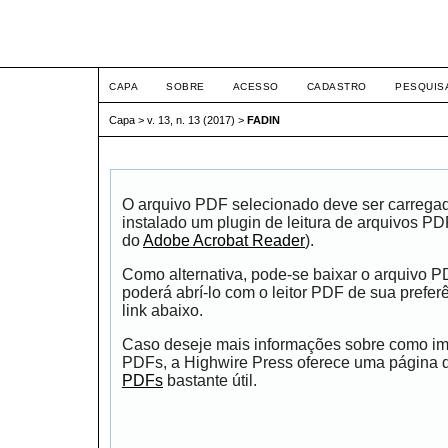
ETIC
CAPA
SOBRE
ACESSO
CADASTRO
PESQUIS
Capa
>
v. 13, n. 13 (2017)
>
FADIN
O arquivo PDF selecionado deve ser carrega
instalado um plugin de leitura de arquivos P
do
Adobe Acrobat Reader
).
Como alternativa, pode-se baixar o arquivo 
poderá abrí-lo com o leitor PDF de sua prefer
link abaixo.
Caso deseje mais informações sobre como impr
PDFs, a Highwire Press oferece uma página
PDFs
bastante útil.