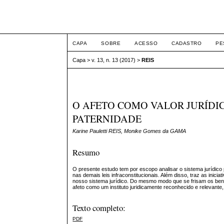
ETIC
CAPA
SOBRE
ACESSO
CADASTRO
PE
Capa
>
v. 13, n. 13 (2017)
>
REIS
O AFETO COMO VALOR JURÍDIC
PATERNIDADE
Karine Pauletti REIS, Monike Gomes da GAMA
Resumo
O presente estudo tem por escopo analisar o sistema jurídico 
nas demais leis infraconstitucionais. Além disso, traz as inic
nosso sistema jurídico. Do mesmo modo que se frisam os benef
afeto como um instituto juridicamente reconhecido e relevante
Texto completo:
PDF