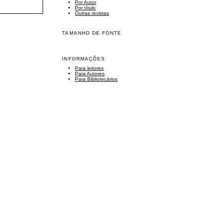
Por Autor
Por título
Outras revistas
TAMANHO DE FONTE
INFORMAÇÕES
Para leitores
Para Autores
Para Bibliotecários