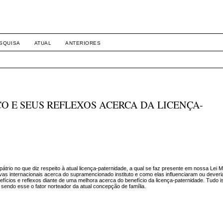
SQUISA
ATUAL
ANTERIORES
O E SEUS REFLEXOS ACERCA DA LICENÇA-
pátrio no que diz respeito à atual licença-paternidade, a qual se faz presente em nossa Lei
iativas internacionais acerca do supramencionado instituto e como elas influenciaram ou dever
ícios e reflexos diante de uma melhora acerca do benefício da licença-paternidade. Tudo 
, sendo esse o fator norteador da atual concepção de família.