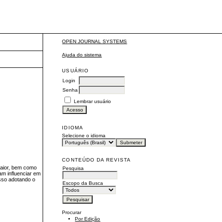
OPEN JOURNAL SYSTEMS
Ajuda do sistema
USUÁRIO
Login
Senha
Lembrar usuário
IDIOMA
Selecione o idioma
CONTEÚDO DA REVISTA
 Maior, bem como
Pesquisa
iam influenciar em
isso adotando o
Escopo da Busca
Procurar
Por Edição