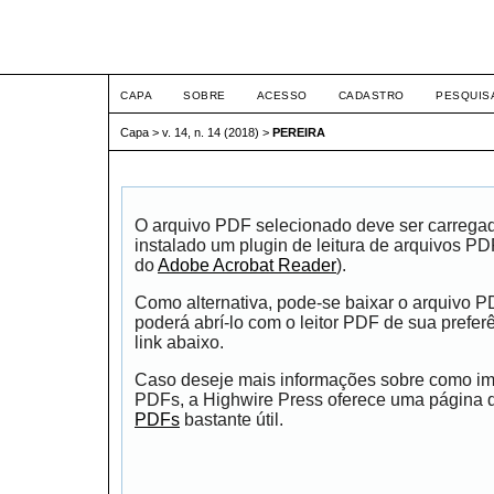
ETIC
CAPA
SOBRE
ACESSO
CADASTRO
PESQUIS
Capa
>
v. 14, n. 14 (2018)
>
PEREIRA
O arquivo PDF selecionado deve ser carrega
instalado um plugin de leitura de arquivos P
do
Adobe Acrobat Reader
).
Como alternativa, pode-se baixar o arquivo 
poderá abrí-lo com o leitor PDF de sua prefer
link abaixo.
Caso deseje mais informações sobre como impr
PDFs, a Highwire Press oferece uma página
PDFs
bastante útil.