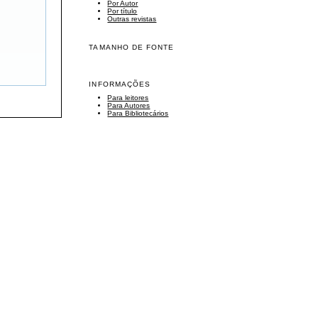
Por Autor
Por título
Outras revistas
TAMANHO DE FONTE
INFORMAÇÕES
Para leitores
Para Autores
Para Bibliotecários