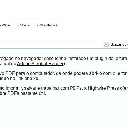
SQUISA
ATUAL
ANTERIORES
Baixar es
egado no navegador caso tenha instalado um plugin de leitura
atual do
Adobe Acrobat Reader
).
ivo PDF para o computador, de onde poderá abrí-lo com o leito
ique no link abaixo.
 imprimir, salvar e trabalhar com PDFs, a Highwire Press ofe
obre PDFs
bastante útil.