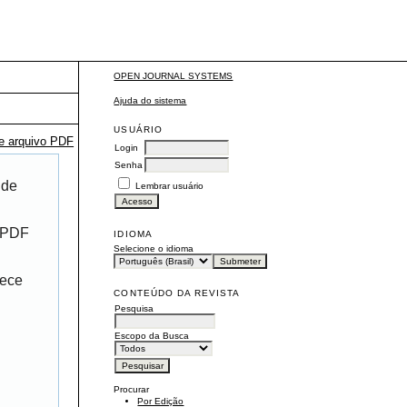
OPEN JOURNAL SYSTEMS
Ajuda do sistema
USUÁRIO
te arquivo PDF
Login
Senha
 de
Lembrar usuário
r PDF
IDIOMA
Selecione o idioma
rece
CONTEÚDO DA REVISTA
Pesquisa
Escopo da Busca
Procurar
Por Edição