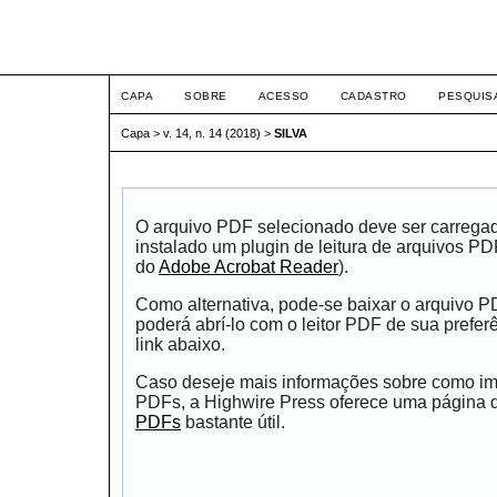
ETIC
CAPA
SOBRE
ACESSO
CADASTRO
PESQUIS
Capa
>
v. 14, n. 14 (2018)
>
SILVA
O arquivo PDF selecionado deve ser carrega
instalado um plugin de leitura de arquivos P
do
Adobe Acrobat Reader
).
Como alternativa, pode-se baixar o arquivo 
poderá abrí-lo com o leitor PDF de sua prefer
link abaixo.
Caso deseje mais informações sobre como impr
PDFs, a Highwire Press oferece uma página
PDFs
bastante útil.