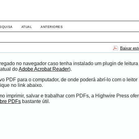
SQUISA
ATUAL
ANTERIORES
Baixar es
egado no navegador caso tenha instalado um plugin de leitura
atual do
Adobe Acrobat Reader
).
ivo PDF para o computador, de onde poderá abrí-lo com o leito
ique no link abaixo.
 imprimir, salvar e trabalhar com PDFs, a Highwire Press ofe
obre PDFs
bastante útil.