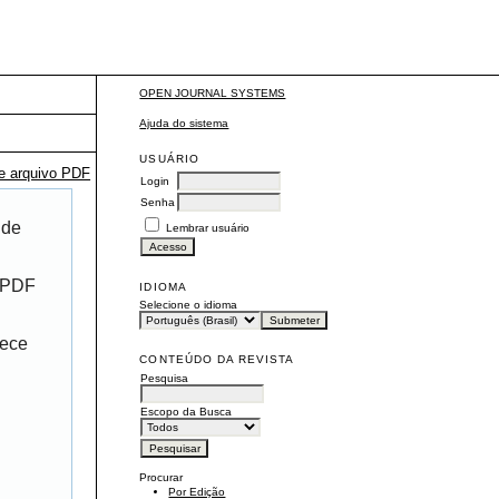
OPEN JOURNAL SYSTEMS
Ajuda do sistema
USUÁRIO
te arquivo PDF
Login
Senha
 de
Lembrar usuário
r PDF
IDIOMA
Selecione o idioma
rece
CONTEÚDO DA REVISTA
Pesquisa
Escopo da Busca
Procurar
Por Edição