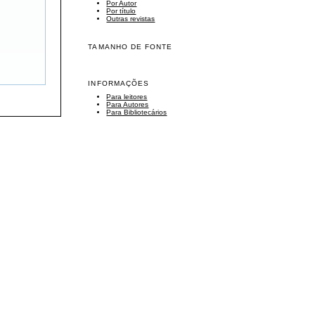
Por Autor
Por título
Outras revistas
TAMANHO DE FONTE
INFORMAÇÕES
Para leitores
Para Autores
Para Bibliotecários