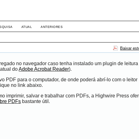
SQUISA
ATUAL
ANTERIORES
Baixar es
egado no navegador caso tenha instalado um plugin de leitura
atual do
Adobe Acrobat Reader
).
ivo PDF para o computador, de onde poderá abrí-lo com o leito
ique no link abaixo.
 imprimir, salvar e trabalhar com PDFs, a Highwire Press ofe
obre PDFs
bastante útil.