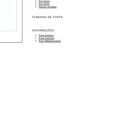
Por Autor
Por título
Outras revistas
TAMANHO DE FONTE
INFORMAÇÕES
Para leitores
Para Autores
Para Bibliotecários