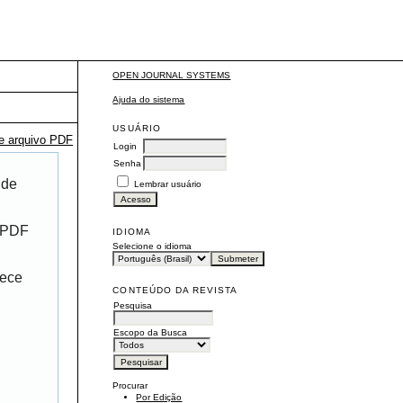
OPEN JOURNAL SYSTEMS
Ajuda do sistema
USUÁRIO
te arquivo PDF
Login
Senha
 de
Lembrar usuário
r PDF
IDIOMA
Selecione o idioma
rece
CONTEÚDO DA REVISTA
Pesquisa
Escopo da Busca
Procurar
Por Edição