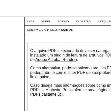
ETIC
CAPA
SOBRE
ACESSO
CADASTRO
PESQUIS
Capa
>
v. 14, n. 14 (2018)
>
SANTOS
O arquivo PDF selecionado deve ser carrega
instalado um plugin de leitura de arquivos P
do
Adobe Acrobat Reader
).
Como alternativa, pode-se baixar o arquivo 
poderá abrí-lo com o leitor PDF de sua prefer
link abaixo.
Caso deseje mais informações sobre como impr
PDFs, a Highwire Press oferece uma página
PDFs
bastante útil.