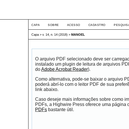
ETIC
CAPA
SOBRE
ACESSO
CADASTRO
PESQUIS
Capa
>
v. 14, n. 14 (2018)
>
MANOEL
O arquivo PDF selecionado deve ser carrega
instalado um plugin de leitura de arquivos P
do
Adobe Acrobat Reader
).
Como alternativa, pode-se baixar o arquivo 
poderá abrí-lo com o leitor PDF de sua prefer
link abaixo.
Caso deseje mais informações sobre como impr
PDFs, a Highwire Press oferece uma página
PDFs
bastante útil.