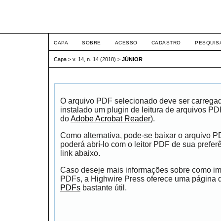
ETIC
CAPA
SOBRE
ACESSO
CADASTRO
PESQUIS
Capa
>
v. 14, n. 14 (2018)
>
JÚNIOR
O arquivo PDF selecionado deve ser carrega
instalado um plugin de leitura de arquivos P
do
Adobe Acrobat Reader
).
Como alternativa, pode-se baixar o arquivo 
poderá abrí-lo com o leitor PDF de sua prefer
link abaixo.
Caso deseje mais informações sobre como impr
PDFs, a Highwire Press oferece uma página
PDFs
bastante útil.