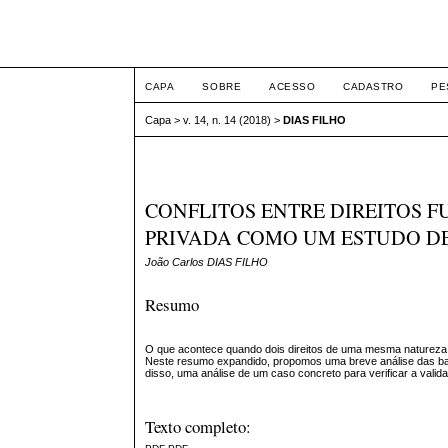
ETIC
CAPA
SOBRE
ACESSO
CADASTRO
PE
Capa
>
v. 14, n. 14 (2018)
>
DIAS FILHO
CONFLITOS ENTRE DIREITOS F
PRIVADA COMO UM ESTUDO D
João Carlos DIAS FILHO
Resumo
O que acontece quando dois direitos de uma mesma natureza
Neste resumo expandido, propomos uma breve análise das bases
disso, uma análise de um caso concreto para verificar a validad
Texto completo: