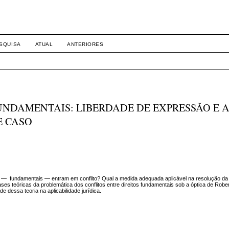
SQUISA
ATUAL
ANTERIORES
UNDAMENTAIS: LIBERDADE DE EXPRESSÃO E A
E CASO
 — fundamentais — entram em conflito? Qual a medida adequada aplicável na resolução da
 teóricas da problemática dos conflitos entre direitos fundamentais sob a óptica de Robert 
e dessa teoria na aplicabilidade jurídica.