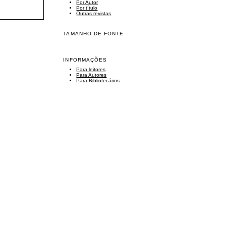
Por Autor
Por título
Outras revistas
TAMANHO DE FONTE
INFORMAÇÕES
Para leitores
Para Autores
Para Bibliotecários