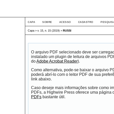
ETIC
CAPA
SOBRE
ACESSO
CADASTRO
PESQUIS
Capa
>
v. 15, n. 15 (2019)
>
RUSSI
O arquivo PDF selecionado deve ser carrega
instalado um plugin de leitura de arquivos P
do
Adobe Acrobat Reader
).
Como alternativa, pode-se baixar o arquivo 
poderá abrí-lo com o leitor PDF de sua prefer
link abaixo.
Caso deseje mais informações sobre como impr
PDFs, a Highwire Press oferece uma página
PDFs
bastante útil.