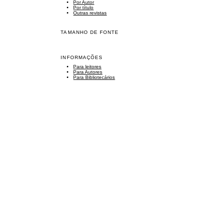
Por Autor
Por título
Outras revistas
TAMANHO DE FONTE
INFORMAÇÕES
Para leitores
Para Autores
Para Bibliotecários