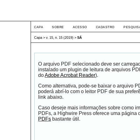
ETIC
CAPA
SOBRE
ACESSO
CADASTRO
PESQUIS
Capa
>
v. 15, n. 15 (2019)
>
SÁ
O arquivo PDF selecionado deve ser carrega
instalado um plugin de leitura de arquivos P
do
Adobe Acrobat Reader
).
Como alternativa, pode-se baixar o arquivo 
poderá abrí-lo com o leitor PDF de sua prefer
link abaixo.
Caso deseje mais informações sobre como impr
PDFs, a Highwire Press oferece uma página
PDFs
bastante útil.