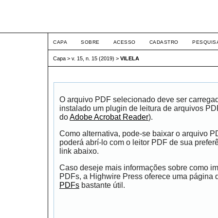
ETIC
CAPA
SOBRE
ACESSO
CADASTRO
PESQUIS
Capa
>
v. 15, n. 15 (2019)
>
VILELA
O arquivo PDF selecionado deve ser carrega
instalado um plugin de leitura de arquivos P
do
Adobe Acrobat Reader
).
Como alternativa, pode-se baixar o arquivo 
poderá abrí-lo com o leitor PDF de sua prefer
link abaixo.
Caso deseje mais informações sobre como impr
PDFs, a Highwire Press oferece uma página
PDFs
bastante útil.