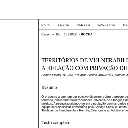
ETIC
CAPA
SOBRE
ACESSO
CADASTRO
PE
Capa
>
v. 15, n. 15 (2019)
>
ROCHA
TERRITÓRIOS DE VULNERABILI
A RELAÇÃO COM PRIVAÇÃO DE
Beatriz Fidelis ROCHA, Eduarda Bastos ABRAHÃO, Rafaela Jo
Resumo
O presente artigo tem por objetivo discorrer sobre o projeto 
território, analisando vulnerabilidades, vivencia de situaçõe
sujeitos. A pesquisa originou-se em vinculação com os dados
equipe interdisciplinar constituída pelo Serviço Social e Direi
‘Políticas de Atendimento à Família, Crianças e ao Adolescente
Texto completo: