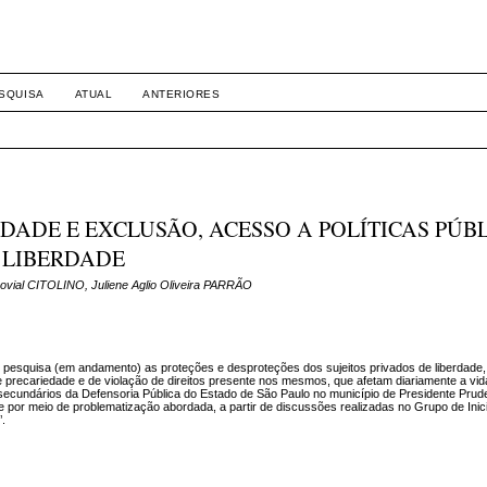
SQUISA
ATUAL
ANTERIORES
DADE E EXCLUSÃO, ACESSO A POLÍTICAS PÚBL
 LIBERDADE
vial CITOLINO, Juliene Aglio Oliveira PARRÃO
de pesquisa (em andamento) as proteções e desproteções dos sujeitos privados de liberdade,
s de precariedade e de violação de direitos presente nos mesmos, que afetam diariamente a vi
 secundários da Defensoria Pública do Estado de São Paulo no município de Presidente Pru
to e por meio de problematização abordada, a partir de discussões realizadas no Grupo de Inic
’.