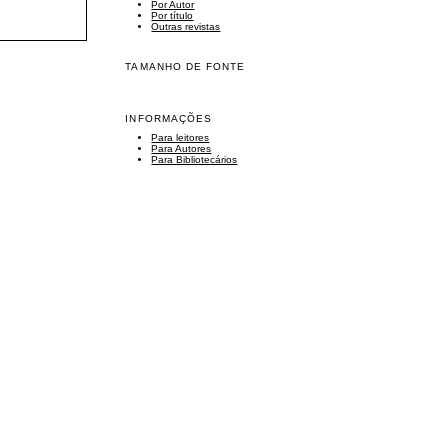
Por Autor
Por título
Outras revistas
TAMANHO DE FONTE
INFORMAÇÕES
Para leitores
Para Autores
Para Bibliotecários