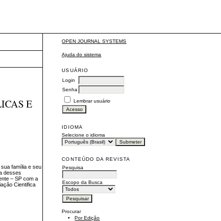
OPEN JOURNAL SYSTEMS
Ajuda do sistema
USUÁRIO
Login
Senha
ICAS E
Lembrar usuário
IDIOMA
Selecione o idioma
CONTEÚDO DA REVISTA
 sua família e seu
Pesquisa
da desses
dente – SP com a
Escopo da Busca
iação Cientifica
Procurar
Por Edição