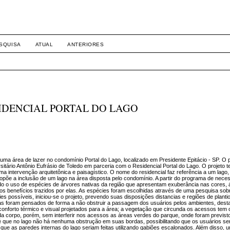
SQUISA
ATUAL
ANTERIORES
SIDENCIAL PORTAL DO LAGO
ma área de lazer no condomínio Portal do Lago, localizado em Presidente Epitácio - SP. O p
itário Antônio Eufrásio de Toledo em parceria com o Residencial Portal do Lago. O projeto 
ma intervenção arquitetônica e paisagístico. O nome do residencial faz referência a um lago
propõe a inclusão de um lago na área disposta pelo condomínio. A partir do programa de nece
zado o uso de espécies de árvores nativas da região que apresentam exuberância nas cores, á
os benefícios trazidos por elas. As espécies foram escolhidas através de uma pesquisa sob
es possíveis, iniciou-se o projeto, prevendo suas disposições distancias e regiões de plant
vias foram pensados de forma a não obstruir a passagem dos usuários pelos ambientes, dest
conforto térmico e visual projetados para a área; a vegetação que circunda os acessos tem o
da corpo, porém, sem interferir nos acessos as áreas verdes do parque, onde foram previs
 é que no lago não há nenhuma obstrução em suas bordas, possibilitando que os usuários 
 que as paredes internas do lago seriam feitas utilizando gabiões escalonados. Além disso, 