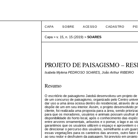
ETIC
CAPA
SOBRE
ACESSO
CADASTRO
PE
Capa
>
v. 15, n. 15 (2019)
>
SOARES
PROJETO DE PAISAGISMO – RE
Isabela Mylena PEDROSO SOARES, João Arthur RIBEIRO
Resumo
O escritório de paisagismo Jatobá desenvolveu um projeto de u
de um concurso de paisagismo, organizado pelo Centro univers
dar uso a uma área ociosa dentro do residencial, através de u
dispõe de um em seu interior. Assim, o projeto desenvolvido 
cliente, foi realizada uma proposta para a área, sendo priori
para que os moradores, usuários e animais possam usufruir d
disponibilidade do horto local, após o conhecimento das espéci
entre arvores ornamentais, arbustos e o pomar, o lago e as 
garantimos que os usuários utilizem o espaço e aproveitem o 
de direcionar o percurso dos usuários, semelhante a um guar
essas vegetações para os canteiros das arvores, outro fator
ao seu redor e desfrutem da paisagem, foi previsto em projeto