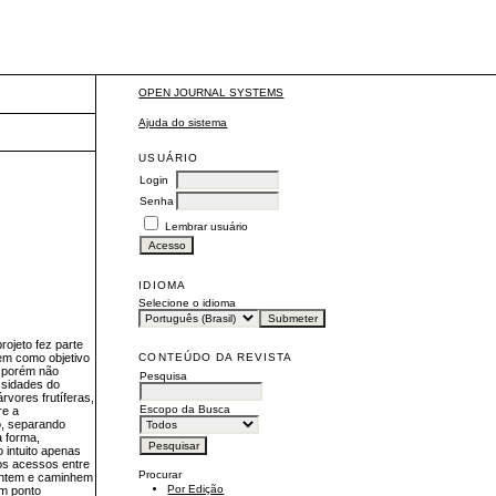
OPEN JOURNAL SYSTEMS
Ajuda do sistema
USUÁRIO
Login
Senha
Lembrar usuário
IDIOMA
Selecione o idioma
rojeto fez parte
CONTEÚDO DA REVISTA
tem como objetivo
, porém não
Pesquisa
ssidades do
rvores frutíferas,
Escopo da Busca
re a
io, separando
a forma,
 intuito apenas
tos acessos entre
Procurar
sentem e caminhem
Por Edição
um ponto