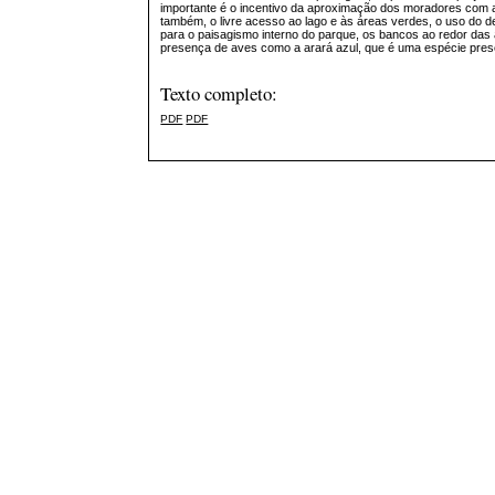
importante é o incentivo da aproximação dos moradores com a
também, o livre acesso ao lago e às áreas verdes, o uso do de
para o paisagismo interno do parque, os bancos ao redor da
presença de aves como a arará azul, que é uma espécie prese
Texto completo:
PDF
PDF