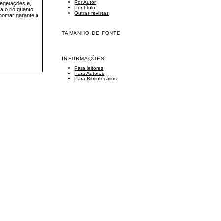
Por Autor
vegetações e,
Por título
a o rio quanto
Outras revistas
 pomar garante a
TAMANHO DE FONTE
INFORMAÇÕES
Para leitores
Para Autores
Para Bibliotecários